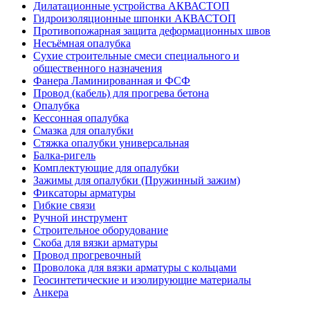
Дилатационные устройства АКВАСТОП
Гидроизоляционные шпонки АКВАСТОП
Противопожарная защита деформационных швов
Несъёмная опалубка
Сухие строительные смеси специального и
общественного назначения
Фанера Ламинированная и ФСФ
Провод (кабель) для прогрева бетона
Опалубка
Кессонная опалубка
Смазка для опалубки
Стяжка опалубки универсальная
Балка-ригель
Комплектующие для опалубки
Зажимы для опалубки (Пружинный зажим)
Фиксаторы арматуры
Гибкие связи
Ручной инструмент
Cтроительное оборудование
Скоба для вязки арматуры
Провод прогревочный
Проволока для вязки арматуры с кольцами
Геосинтетические и изолирующие материалы
Анкера