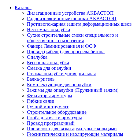
Каталог
Дилатационные устройства АКВАСТОП
Гидроизоляционные шпонки АКВАСТОП
Противопожарная защита деформационных швов
Несъёмная опалубка
Сухие строительные смеси специального и
общественного назначения
Фанера Ламинированная и ФСФ
Провод (кабель) для прогрева бетона
Опалубка
Кессонная опалубка
Смазка для опалубки
Стяжка опалубки универсальная
Балка-ригель
Комплектующие для опалубки
Зажимы для опалубки (Пружинный зажим)
Фиксаторы арматуры
Гибкие связи
Ручной инструмент
Cтроительное оборудование
Скоба для вязки арматуры
Провод прогревочный
Проволока для вязки арматуры с кольцами
Геосинтетические и изолирующие материалы