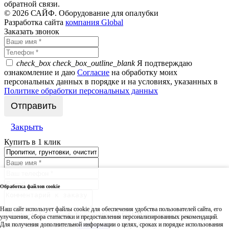
обратной связи.
© 2026 САЙФ. Оборудование для опалубки
Разработка сайта
компания Global
Заказать звонок
check_box
check_box_outline_blank
Я подтверждаю
ознакомление и даю
Согласие
на обработку моих
персональных данных в порядке и на условиях, указанных в
Политике обработки персональных данных
Закрыть
Купить в 1 клик
Обработка файлов cookie
Наш сайт использует файлы cookie для обеспечения удобства пользователей сайта, его
check_box
check_box_outline_blank
Я подтверждаю
улучшения, сбора статистики и предоставления персонализированных рекомендаций.
ознакомление и даю
Согласие
на обработку моих
Для получения дополнительной информации о целях, сроках и порядке использования