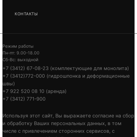
КОНТАКТЫ
ПОДРОБНЕЕ
Режим работы
Пн-пт: 9.00-18.00
Сб-Вс: выходной
СТОЙКИ НА ПЕСЧАНЫЕ ГРУНТЫ
+7 (3412) 67-08-23 (комплектующие для монолита)
+7 (3412)772-000 (гидрошпонка и деформационные
швы)
ПОДРОБНЕЕ
+7 922 520 08 10 (аренда)
+7 (3412) 771-900
Используя этот сайт, Вы выражаете согласие на сбор
и обработку Ваших персональных данных, в том
ЗВЕЗДОЧКА
числе с привлечением сторонних сервисов, с